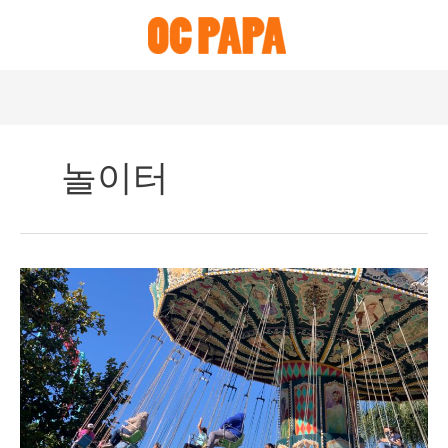
Skip
to
content
놀이터
미
국
캘
리
포
니
아
Knott’s