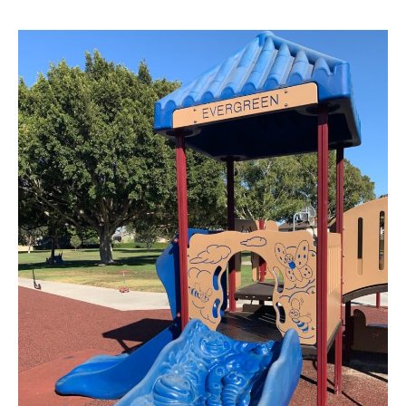
Cypress
Evergreen
Park
–
에
버
그
린
공
원/
놀
이
터