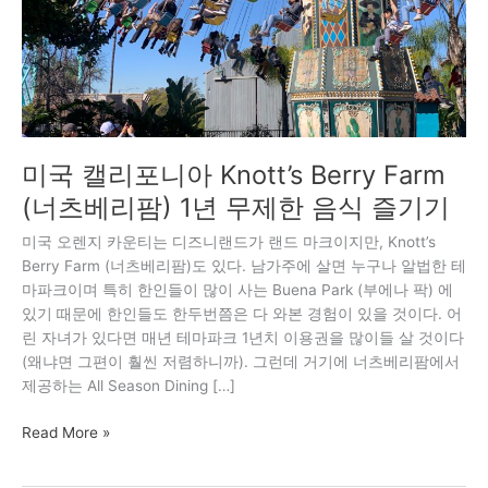
Berry
Farm
(너
츠
베
리
팜)
미국 캘리포니아 Knott’s Berry Farm
1
년
(너츠베리팜) 1년 무제한 음식 즐기기
무
미국 오렌지 카운티는 디즈니랜드가 랜드 마크이지만, Knott’s
제
Berry Farm (너츠베리팜)도 있다. 남가주에 살면 누구나 알법한 테
한
마파크이며 특히 한인들이 많이 사는 Buena Park (부에나 팍) 에
음
있기 때문에 한인들도 한두번쯤은 다 와본 경험이 있을 것이다. 어
식
린 자녀가 있다면 매년 테마파크 1년치 이용권을 많이들 살 것이다
즐
(왜냐면 그편이 훨씬 저렴하니까). 그런데 거기에 너츠베리팜에서
기
제공하는 All Season Dining […]
기
Read More »