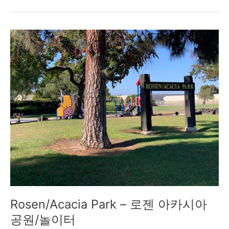
Rosen/Acacia
Park
–
로
젠
아
카
시
아
공
원/
놀
이
터
Rosen/Acacia Park – 로젠 아카시아
공원/놀이터